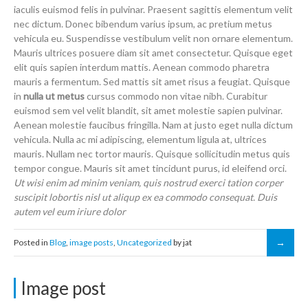
iaculis euismod felis in pulvinar. Praesent sagittis elementum velit
nec dictum. Donec bibendum varius ipsum, ac pretium metus
vehicula eu. Suspendisse vestibulum velit non ornare elementum.
Mauris ultrices posuere diam sit amet consectetur. Quisque eget
elit quis sapien interdum mattis. Aenean commodo pharetra
mauris a fermentum. Sed mattis sit amet risus a feugiat. Quisque
in
nulla ut metus
cursus commodo non vitae nibh. Curabitur
euismod sem vel velit blandit, sit amet molestie sapien pulvinar.
Aenean molestie faucibus fringilla. Nam at justo eget nulla dictum
vehicula. Nulla ac mi adipiscing, elementum ligula at, ultrices
mauris. Nullam nec tortor mauris. Quisque sollicitudin metus quis
tempor congue. Mauris sit amet tincidunt purus, id eleifend orci.
Ut wisi enim ad minim veniam, quis nostrud exerci tation corper
suscipit lobortis nisl ut aliqup ex ea commodo consequat. Duis
autem vel eum iriure dolor
Posted in
Blog
,
image posts
,
Uncategorized
by jat
Image post