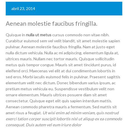
abril 23, 2014
Aenean molestie faucibus fringilla.
Quisque in
nulla ut metus
cursus commodo non vitae nibh.
Curabitur euismod sem vel velit blandit, sit amet molestie sapien
pulvinar. Aenean molestie faucibus fringilla. Nam at justo eget
nulla dictum vehicula. Nulla ac mi adipiscing, elementum ligula at,
ultrices mauris. Nullam nec tortor mauris. Quisque sollicitudin
metus quis tempor congue. Mauris sit amet tincidunt purus, id
eleifend orci. Maecenas vel elit at dui condimentum lobortis in
sed eros. Morbi iaculis euismod felis in pulvinar. Praesent sagittis
elementum velit nec dictum. Donec bibendum varius ipsum, ac
pretium metus vehicula eu. Suspendisse vestibulum velit non
ornare elementum. Mauris ultrices posuere diam sit amet
consectetur. Quisque eget elit quis sapien interdum mattis.
Aenean commodo pharetra mauris a fermentum. Sed mattis sit
amet risus a feugiat.
Ut wisi enim ad minim veniam, quis nostrud
exerci tation corper suscipit lobortis nisl ut aliqup ex ea commodo
consequat. Duis autem vel eum iriure dolor