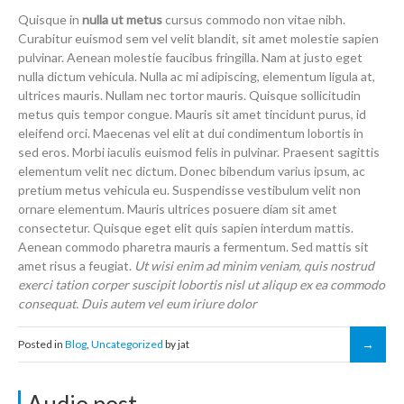
Quisque in
nulla ut metus
cursus commodo non vitae nibh.
Curabitur euismod sem vel velit blandit, sit amet molestie sapien
pulvinar. Aenean molestie faucibus fringilla. Nam at justo eget
nulla dictum vehicula. Nulla ac mi adipiscing, elementum ligula at,
ultrices mauris. Nullam nec tortor mauris. Quisque sollicitudin
metus quis tempor congue. Mauris sit amet tincidunt purus, id
eleifend orci. Maecenas vel elit at dui condimentum lobortis in
sed eros. Morbi iaculis euismod felis in pulvinar. Praesent sagittis
elementum velit nec dictum. Donec bibendum varius ipsum, ac
pretium metus vehicula eu. Suspendisse vestibulum velit non
ornare elementum. Mauris ultrices posuere diam sit amet
consectetur. Quisque eget elit quis sapien interdum mattis.
Aenean commodo pharetra mauris a fermentum. Sed mattis sit
amet risus a feugiat.
Ut wisi enim ad minim veniam, quis nostrud
exerci tation corper suscipit lobortis nisl ut aliqup ex ea commodo
consequat. Duis autem vel eum iriure dolor
Posted in
Blog
,
Uncategorized
by jat