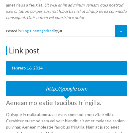
amet risus a feugiat.
Ut wisi enim ad minim veniam, quis nostrud
exerci tation corper suscipit lobortis nisl ut aliqup ex ea commodo
consequat. Duis autem vel eum iriure dolor
Posted in
Blog
,
Uncategorized
by jat
Link post
febrero 16, 2014
http://google.com
Aenean molestie faucibus fringilla.
Quisque in
nulla ut metus
cursus commodo non vitae nibh.
Curabitur euismod sem vel velit blandit, sit amet molestie sapien
pulvinar. Aenean molestie faucibus fringilla. Nam at justo eget