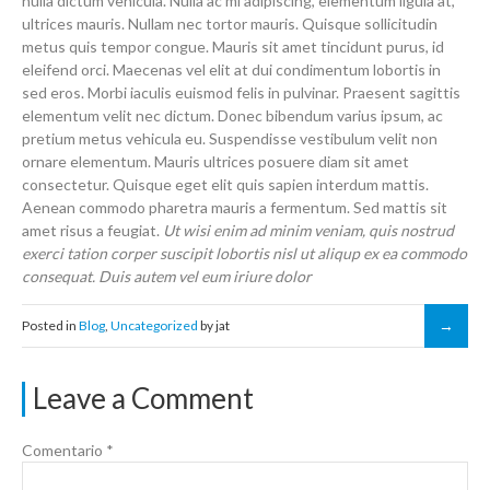
nulla dictum vehicula. Nulla ac mi adipiscing, elementum ligula at,
ultrices mauris. Nullam nec tortor mauris. Quisque sollicitudin
metus quis tempor congue. Mauris sit amet tincidunt purus, id
eleifend orci. Maecenas vel elit at dui condimentum lobortis in
sed eros. Morbi iaculis euismod felis in pulvinar. Praesent sagittis
elementum velit nec dictum. Donec bibendum varius ipsum, ac
pretium metus vehicula eu. Suspendisse vestibulum velit non
ornare elementum. Mauris ultrices posuere diam sit amet
consectetur. Quisque eget elit quis sapien interdum mattis.
Aenean commodo pharetra mauris a fermentum. Sed mattis sit
amet risus a feugiat.
Ut wisi enim ad minim veniam, quis nostrud
exerci tation corper suscipit lobortis nisl ut aliqup ex ea commodo
consequat. Duis autem vel eum iriure dolor
Posted in
Blog
,
Uncategorized
by jat
Leave a Comment
Comentario
*