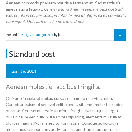
Aenean commodo pharetra mauris a fermentum. Sed mattis sit
amet risus a feugiat.
Ut wisi enim ad minim veniam, quis nostrud
exerci tation corper suscipit lobortis nisl ut aliqup ex ea commodo
consequat. Duis autem vel eum iriure dolor
Posted in
Blog
,
Uncategorized
by jat
Standard post
abril 16, 2014
Aenean molestie faucibus fringilla.
Quisque in
nulla ut metus
cursus commodo non vitae nibh.
Curabitur euismod sem vel velit blandit, sit amet molestie sapien
pulvinar. Aenean molestie faucibus fringilla. Nam at justo eget
nulla dictum vehicula. Nulla ac mi adipiscing, elementum ligula at,
ultrices mauris. Nullam nec tortor mauris. Quisque sollicitudin
metus quis tempor congue. Mauris sit amet tincidunt purus, id