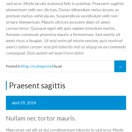
sed eros. Morbi iaculis euismod felis in pulvinar. Praesent sagittis
elementum velit nec dictum. Donec bibendum varius ipsum, ac
pretium metus vehicula eu. Suspendisse vestibulum velit non
ornare elementum. Mauris ultrices posuere diam sit amet
consectetur. Quisque eget elit quis sapien interdum mattis.
Aenean commodo pharetra mauris a fermentum. Sed mattis sit
amet risus a feugiat.
Ut wisi enim ad minim veniam, quis nostrud
exerci tation corper suscipit lobortis nisl ut aliqup ex ea commodo
consequat. Duis autem vel eum iriure dolor
Posted in
Blog
,
Uncategorized
by jat
Praesent sagittis
abril 29, 2014
Nullam nec tortor mauris.
Maecenas vel elit at dui condimentum lobortis in sed eros. Morbi