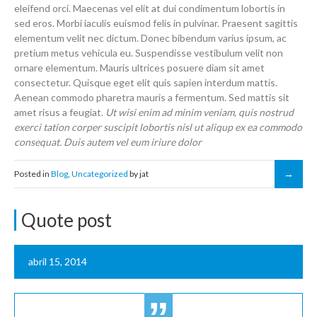
eleifend orci. Maecenas vel elit at dui condimentum lobortis in
sed eros. Morbi iaculis euismod felis in pulvinar. Praesent sagittis
elementum velit nec dictum. Donec bibendum varius ipsum, ac
pretium metus vehicula eu. Suspendisse vestibulum velit non
ornare elementum. Mauris ultrices posuere diam sit amet
consectetur. Quisque eget elit quis sapien interdum mattis.
Aenean commodo pharetra mauris a fermentum. Sed mattis sit
amet risus a feugiat.
Ut wisi enim ad minim veniam, quis nostrud
exerci tation corper suscipit lobortis nisl ut aliqup ex ea commodo
consequat. Duis autem vel eum iriure dolor
Posted in
Blog
,
Uncategorized
by jat
Quote post
abril 15, 2014