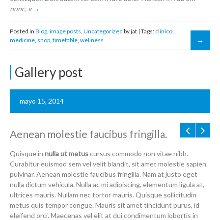
nunc, v
Posted in
Blog
,
image posts
,
Uncategorized
by jat | Tags:
clinico
,
medicine
,
shop
,
timetable
,
wellness
Gallery post
mayo 15, 2014
Aenean molestie faucibus fringilla.
Quisque in
nulla ut metus
cursus commodo non vitae nibh.
Curabitur euismod sem vel velit blandit, sit amet molestie sapien
pulvinar. Aenean molestie faucibus fringilla. Nam at justo eget
nulla dictum vehicula. Nulla ac mi adipiscing, elementum ligula at,
ultrices mauris. Nullam nec tortor mauris. Quisque sollicitudin
metus quis tempor congue. Mauris sit amet tincidunt purus, id
eleifend orci. Maecenas vel elit at dui condimentum lobortis in