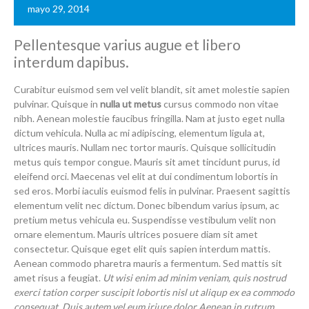
mayo 29, 2014
Pellentesque varius augue et libero
interdum dapibus.
Curabitur euismod sem vel velit blandit, sit amet molestie sapien
pulvinar. Quisque in
nulla ut metus
cursus commodo non vitae
nibh. Aenean molestie faucibus fringilla. Nam at justo eget nulla
dictum vehicula. Nulla ac mi adipiscing, elementum ligula at,
ultrices mauris. Nullam nec tortor mauris. Quisque sollicitudin
metus quis tempor congue. Mauris sit amet tincidunt purus, id
eleifend orci. Maecenas vel elit at dui condimentum lobortis in
sed eros. Morbi iaculis euismod felis in pulvinar. Praesent sagittis
elementum velit nec dictum. Donec bibendum varius ipsum, ac
pretium metus vehicula eu. Suspendisse vestibulum velit non
ornare elementum. Mauris ultrices posuere diam sit amet
consectetur. Quisque eget elit quis sapien interdum mattis.
Aenean commodo pharetra mauris a fermentum. Sed mattis sit
amet risus a feugiat.
Ut wisi enim ad minim veniam, quis nostrud
exerci tation corper suscipit lobortis nisl ut aliqup ex ea commodo
consequat. Duis autem vel eum iriure dolor
Aenean in rutrum