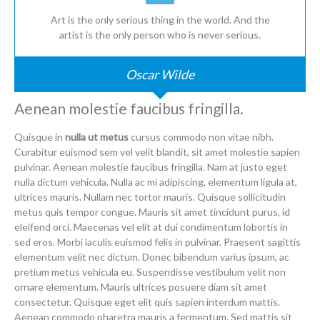
Art is the only serious thing in the world. And the
artist is the only person who is never serious.
Oscar Wilde
Aenean molestie faucibus fringilla.
Quisque in
nulla ut metus
cursus commodo non vitae nibh.
Curabitur euismod sem vel velit blandit, sit amet molestie sapien
pulvinar. Aenean molestie faucibus fringilla. Nam at justo eget
nulla dictum vehicula. Nulla ac mi adipiscing, elementum ligula at,
ultrices mauris. Nullam nec tortor mauris. Quisque sollicitudin
metus quis tempor congue. Mauris sit amet tincidunt purus, id
eleifend orci. Maecenas vel elit at dui condimentum lobortis in
sed eros. Morbi iaculis euismod felis in pulvinar. Praesent sagittis
elementum velit nec dictum. Donec bibendum varius ipsum, ac
pretium metus vehicula eu. Suspendisse vestibulum velit non
ornare elementum. Mauris ultrices posuere diam sit amet
consectetur. Quisque eget elit quis sapien interdum mattis.
Aenean commodo pharetra mauris a fermentum. Sed mattis sit