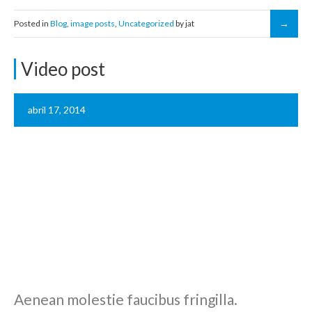
Posted in
Blog
,
image posts
,
Uncategorized
by jat
Video post
abril 17, 2014
Aenean molestie faucibus fringilla.