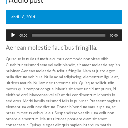
Audio post
abril 16, 2014
Reproductor
00:00
00:00
de
audio
Aenean molestie faucibus fringilla.
Quisque in
nulla ut metus
cursus commodo non vitae nibh.
Curabitur euismod sem vel velit blandit, sit amet molestie sapien
pulvinar. Aenean molestie faucibus fringilla. Nam at justo eget
nulla dictum vehicula. Nulla ac mi adipiscing, elementum ligula at,
ultrices mauris. Nullam nec tortor mauris. Quisque sollicitudin
metus quis tempor congue. Mauris sit amet tincidunt purus, id
eleifend orci. Maecenas vel elit at dui condimentum lobortis in
sed eros. Morbi iaculis euismod felis in pulvinar. Praesent sagittis
elementum velit nec dictum. Donec bibendum varius ipsum, ac
pretium metus vehicula eu. Suspendisse vestibulum velit non
ornare elementum. Mauris ultrices posuere diam sit amet
consectetur. Quisque eget elit quis sapien interdum mattis.