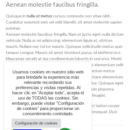
Aenean molestie faucibus fringilla.
Quisque in
nulla ut metus
cursus commodo non vitae nibh.
Curabitur euismod sem vel velit blandit, sit amet molestie sapien
pulvinar.
Aenean molestie faucibus fringilla. Nam at justo eget nulla dictum
vehicula. Nulla ac mi adipiscing, elementum ligula at, ultrices
mauris. Nullam nec tortor mauris. Quisque sollicitudin metus quis
tempor congue. Mauris sit amet tincidunt purus, id eleifend orci.
Maecenas vel elit at dui condimentum lobortis in sed eros. Morbi
iaculis euismod felis in pulvinar. Praesent sagittis elementum velit
nec dictum. Donec bibendum varius ipsum, ac pretium metus
Usamos cookies en nuestro sitio web
vehicula eu. Suspendisse vestibulum velit non ornare elementum.
para brindarle la experiencia más
relevante recordando sus
Mauris ultrices posuere diam sit amet consectetur. Quisque eget
preferencias y visitas repetidas. Al
elit quis sapien interdum mattis. Aenean commodo pharetra
hacer clic en "Aceptar todo", acepta el
mauris a fermentum. Sed mattis sit amet risus a feugiat.
uso de TODAS las cookies. Sin
embargo, puede visitar "Configuración
Ut wisi enim ad minim veniam, quis nostrud exerci tation corper
de cookies" para proporcionar un
suscipit lobortis nisl ut aliqup ex ea commodo consequat. Duis
consentimiento controlado.
autem vel eum iriure dolor
Configuración de cookies