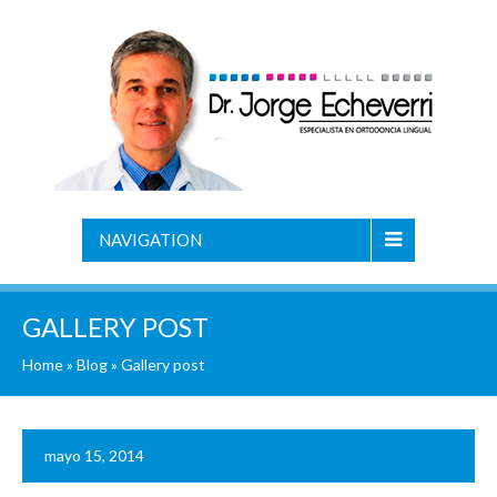
NAVIGATION
GALLERY POST
Home
»
Blog
»
Gallery post
mayo 15, 2014