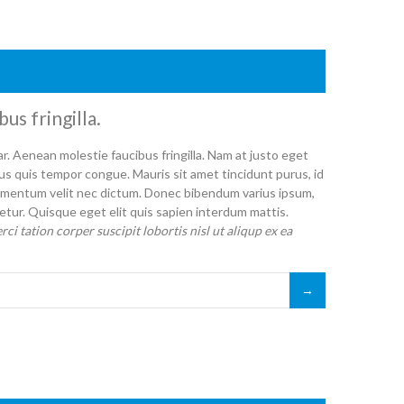
us fringilla.
r. Aenean molestie faucibus fringilla. Nam at justo eget
etus quis tempor congue. Mauris sit amet tincidunt purus, id
 elementum velit nec dictum. Donec bibendum varius ipsum,
tur. Quisque eget elit quis sapien interdum mattis.
i tation corper suscipit lobortis nisl ut aliqup ex ea