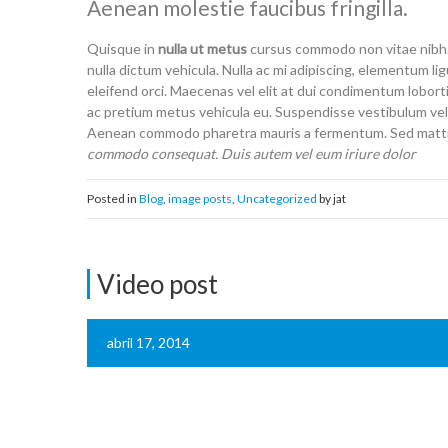
Aenean molestie faucibus fringilla.
Quisque in
nulla ut metus
cursus commodo non vitae nibh. C
nulla dictum vehicula. Nulla ac mi adipiscing, elementum li
eleifend orci. Maecenas vel elit at dui condimentum lobort
ac pretium metus vehicula eu. Suspendisse vestibulum vel
Aenean commodo pharetra mauris a fermentum. Sed mattis 
commodo consequat. Duis autem vel eum iriure dolor
Posted in
Blog
,
image posts
,
Uncategorized
by jat
Video post
abril 17, 2014