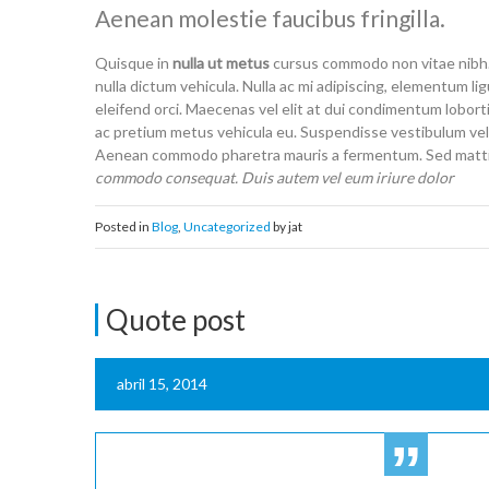
Aenean molestie faucibus fringilla.
Quisque in
nulla ut metus
cursus commodo non vitae nibh. C
nulla dictum vehicula. Nulla ac mi adipiscing, elementum li
eleifend orci. Maecenas vel elit at dui condimentum lobort
ac pretium metus vehicula eu. Suspendisse vestibulum vel
Aenean commodo pharetra mauris a fermentum. Sed mattis 
commodo consequat. Duis autem vel eum iriure dolor
Posted in
Blog
,
Uncategorized
by jat
Quote post
abril 15, 2014