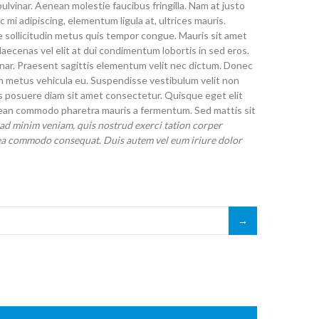
pulvinar. Aenean molestie faucibus fringilla. Nam at justo
c mi adipiscing, elementum ligula at, ultrices mauris.
 sollicitudin metus quis tempor congue. Mauris sit amet
 Maecenas vel elit at dui condimentum lobortis in sed eros.
vinar. Praesent sagittis elementum velit nec dictum. Donec
m metus vehicula eu. Suspendisse vestibulum velit non
s posuere diam sit amet consectetur. Quisque eget elit
ean commodo pharetra mauris a fermentum. Sed mattis sit
 ad minim veniam, quis nostrud exerci tation corper
ex ea commodo consequat. Duis autem vel eum iriure dolor