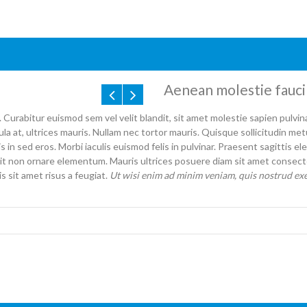
Aenean molestie faucib
urabitur euismod sem vel velit blandit, sit amet molestie sapien pulvina
gula at, ultrices mauris. Nullam nec tortor mauris. Quisque sollicitudin m
is in sed eros. Morbi iaculis euismod felis in pulvinar. Praesent sagittis
it non ornare elementum. Mauris ultrices posuere diam sit amet consecte
sit amet risus a feugiat.
Ut wisi enim ad minim veniam, quis nostrud exerc