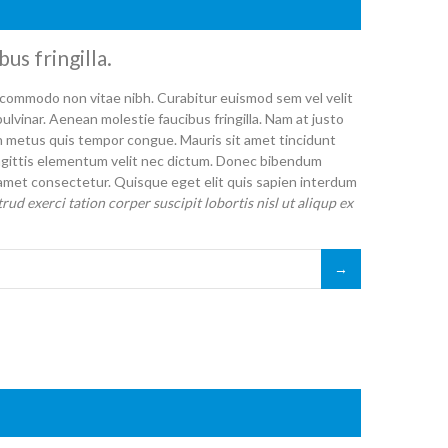
us fringilla.
commodo non vitae nibh. Curabitur euismod sem vel velit
pulvinar. Aenean molestie faucibus fringilla. Nam at justo
udin metus quis tempor congue. Mauris sit amet tincidunt
t sagittis elementum velit nec dictum. Donec bibendum
 amet consectetur. Quisque eget elit quis sapien interdum
ud exerci tation corper suscipit lobortis nisl ut aliqup ex