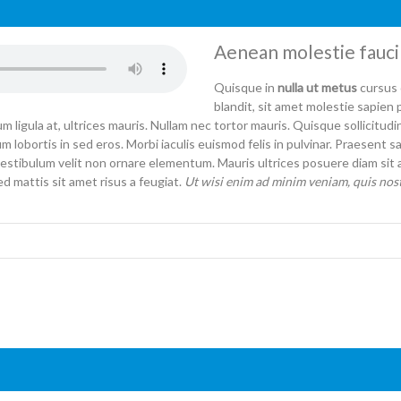
Aenean molestie faucib
Quisque in
nulla ut metus
cursus 
blandit, sit amet molestie sapien 
um ligula at, ultrices mauris. Nullam nec tortor mauris. Quisque sollicit
um lobortis in sed eros. Morbi iaculis euismod felis in pulvinar. Praesen
vestibulum velit non ornare elementum. Mauris ultrices posuere diam sit
mattis sit amet risus a feugiat.
Ut wisi enim ad minim veniam, quis nostr