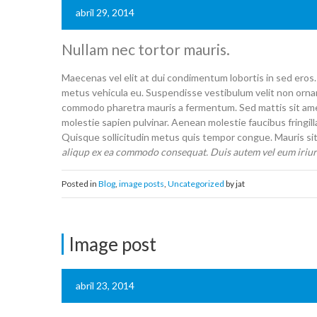
abril 29, 2014
Nullam nec tortor mauris.
Maecenas vel elit at dui condimentum lobortis in sed eros.
metus vehicula eu. Suspendisse vestibulum velit non orna
commodo pharetra mauris a fermentum. Sed mattis sit amet
molestie sapien pulvinar. Aenean molestie faucibus fringilla
Quisque sollicitudin metus quis tempor congue. Mauris sit 
aliqup ex ea commodo consequat. Duis autem vel eum iriur
Posted in
Blog
,
image posts
,
Uncategorized
by jat
Image post
abril 23, 2014