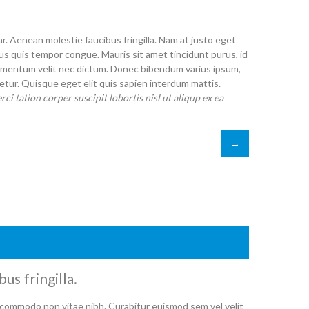
r. Aenean molestie faucibus fringilla. Nam at justo eget
etus quis tempor congue. Mauris sit amet tincidunt purus, id
 elementum velit nec dictum. Donec bibendum varius ipsum,
tur. Quisque eget elit quis sapien interdum mattis.
i tation corper suscipit lobortis nisl ut aliqup ex ea
us fringilla.
commodo non vitae nibh. Curabitur euismod sem vel velit