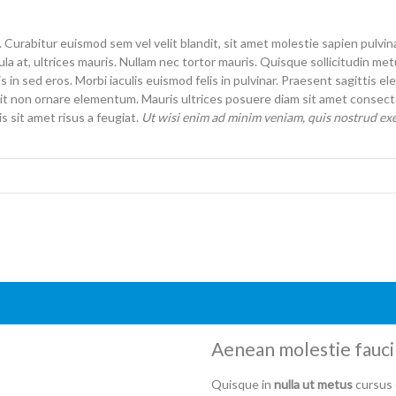
urabitur euismod sem vel velit blandit, sit amet molestie sapien pulvina
gula at, ultrices mauris. Nullam nec tortor mauris. Quisque sollicitudin m
is in sed eros. Morbi iaculis euismod felis in pulvinar. Praesent sagittis
it non ornare elementum. Mauris ultrices posuere diam sit amet consecte
sit amet risus a feugiat.
Ut wisi enim ad minim veniam, quis nostrud exerc
Aenean molestie faucib
Quisque in
nulla ut metus
cursus 