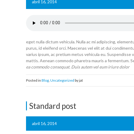
abril 16, 2014
eget nulla dictum vehicula. Nulla ac mi adipiscing, element
purus, id eleifend orci. Maecenas vel elit at dui condiment
varius ipsum, ac pretium metus vehicula eu. Suspendisse 
mattis. Aenean commodo pharetra mauris a fermentum. Sed 
ea commodo consequat. Duis autem vel eum iriure dolor
Posted in
Blog
,
Uncategorized
by jat
Standard post
abril 16, 2014