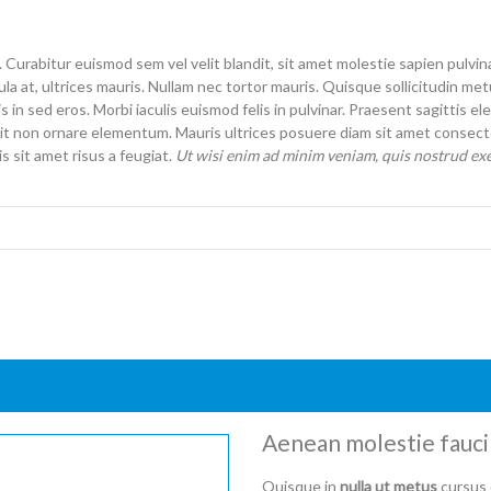
urabitur euismod sem vel velit blandit, sit amet molestie sapien pulvina
gula at, ultrices mauris. Nullam nec tortor mauris. Quisque sollicitudin m
is in sed eros. Morbi iaculis euismod felis in pulvinar. Praesent sagittis
it non ornare elementum. Mauris ultrices posuere diam sit amet consecte
sit amet risus a feugiat.
Ut wisi enim ad minim veniam, quis nostrud exerc
Aenean molestie faucib
Quisque in
nulla ut metus
cursus 