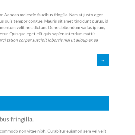
r. Aenean molestie faucibus fringilla. Nam at justo eget
etus quis tempor congue. Mauris sit amet tincidunt purus, id
 elementum velit nec dictum. Donec bibendum varius ipsum,
tur. Quisque eget elit quis sapien interdum mattis.
i tation corper suscipit lobortis nisl ut aliqup ex ea
us fringilla.
commodo non vitae nibh. Curabitur euismod sem vel velit