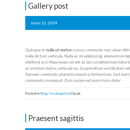
Gallery post
mayo 15, 2014
Quisque in
nulla ut metus
cursus commodo non vitae nibh. C
nulla dictum vehicula. Nulla ac mi adipiscing, elementum li
eleifend orci. Maecenas vel elit at dui condimentum lobort
ac pretium metus vehicula eu. Suspendisse vestibulum vel
Aenean commodo pharetra mauris a fermentum. Sed mattis 
commodo consequat. Duis autem vel eum iriure dolor
Posted in
Blog
,
Uncategorized
by jat
Praesent sagittis