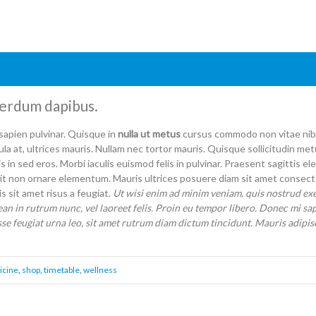
terdum dapibus.
sapien pulvinar. Quisque in
nulla ut metus
cursus commodo non vitae nibh.
gula at, ultrices mauris. Nullam nec tortor mauris. Quisque sollicitudin m
is in sed eros. Morbi iaculis euismod felis in pulvinar. Praesent sagittis
it non ornare elementum. Mauris ultrices posuere diam sit amet consecte
sit amet risus a feugiat.
Ut wisi enim ad minim veniam, quis nostrud exerc
an in rutrum nunc, vel laoreet felis. Proin eu tempor libero. Donec mi sap
se feugiat urna leo, sit amet rutrum diam dictum tincidunt. Mauris adipis
icine
,
shop
,
timetable
,
wellness