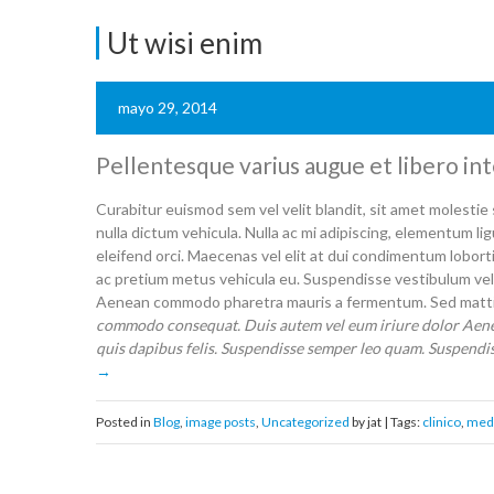
Ut wisi enim
mayo 29, 2014
Pellentesque varius augue et libero in
Curabitur euismod sem vel velit blandit, sit amet molestie 
nulla dictum vehicula. Nulla ac mi adipiscing, elementum li
eleifend orci. Maecenas vel elit at dui condimentum lobort
ac pretium metus vehicula eu. Suspendisse vestibulum vel
Aenean commodo pharetra mauris a fermentum. Sed mattis 
commodo consequat. Duis autem vel eum iriure dolor
Aene
quis dapibus felis. Suspendisse semper leo quam. Suspendis
Posted in
Blog
,
image posts
,
Uncategorized
by jat | Tags:
clinico
,
med