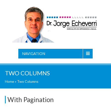
NAVIGATION
TWO COLUMNS
Home
»
Two Columns
With Pagination