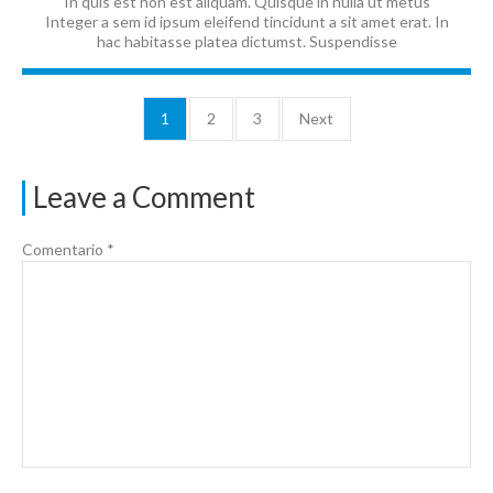
In quis est non est aliquam. Quisque in nulla ut metus
Integer a sem id ipsum eleifend tincidunt a sit amet erat. In
hac habitasse platea dictumst. Suspendisse
1
2
3
Next
Leave a Comment
Comentario
*