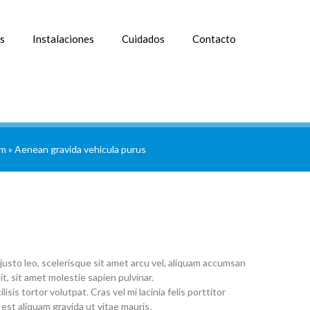
s
Instalaciones
Cuidados
Contacto
em
»
Aenean gravida vehicula purus
justo leo, scelerisque sit amet arcu vel, aliquam accumsan
, sit amet molestie sapien pulvinar.
is tortor volutpat. Cras vel mi lacinia felis porttitor
 est aliquam gravida ut vitae mauris.