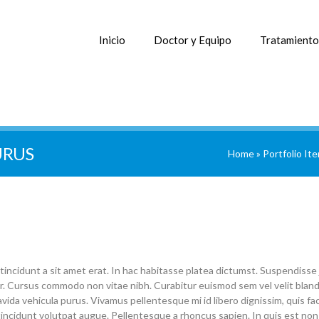
Inicio
Doctor y Equipo
Tratamiento
URUS
Home
»
Portfolio It
tincidunt a sit amet erat. In hac habitasse platea dictumst. Suspendisse 
r. Cursus commodo non vitae nibh. Curabitur euismod sem vel velit blandit
 vehicula purus. Vivamus pellentesque mi id libero dignissim, quis facilis
, tincidunt volutpat augue. Pellentesque a rhoncus sapien. In quis est non