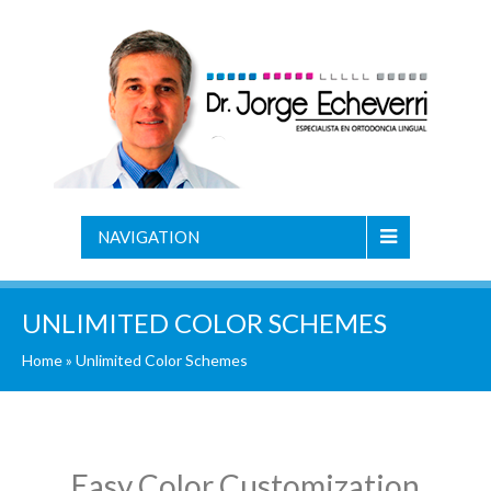
NAVIGATION
UNLIMITED COLOR SCHEMES
Home
»
Unlimited Color Schemes
Easy Color Customization