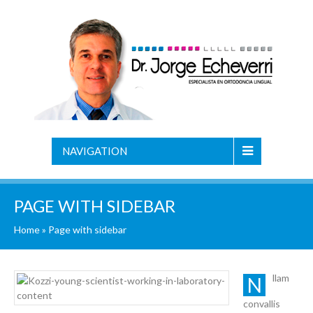
NAVIGATION
PAGE WITH SIDEBAR
Home
»
Page with sidebar
llam
N
convallis