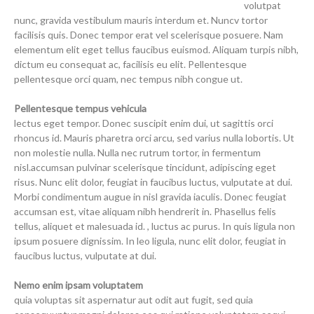
volutpat
nunc, gravida vestibulum mauris interdum et. Nuncv tortor
facilisis quis. Donec tempor erat vel scelerisque posuere. Nam
elementum elit eget tellus faucibus euismod. Aliquam turpis nibh,
dictum eu consequat ac, facilisis eu elit. Pellentesque
pellentesque orci quam, nec tempus nibh congue ut.
Pellentesque tempus vehicula
lectus eget tempor. Donec suscipit enim dui, ut sagittis orci
rhoncus id. Mauris pharetra orci arcu, sed varius nulla lobortis. Ut
non molestie nulla. Nulla nec rutrum tortor, in fermentum
nisl.accumsan pulvinar scelerisque tincidunt, adipiscing eget
risus. Nunc elit dolor, feugiat in faucibus luctus, vulputate at dui.
Morbi condimentum augue in nisl gravida iaculis. Donec feugiat
accumsan est, vitae aliquam nibh hendrerit in. Phasellus felis
tellus, aliquet et malesuada id. , luctus ac purus. In quis ligula non
ipsum posuere dignissim. In leo ligula, nunc elit dolor, feugiat in
faucibus luctus, vulputate at dui.
Nemo enim ipsam voluptatem
quia voluptas sit aspernatur aut odit aut fugit, sed quia