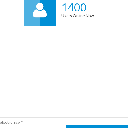
1400
Users Online Now
electrónico
*