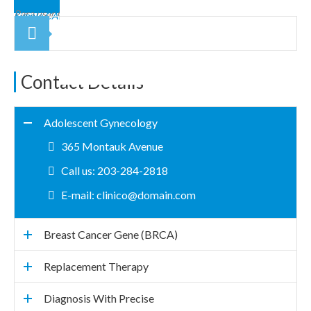
Para usar CAPTCHA, tienes que tener instalado el plugin
Really
.
Simple CAPTCHA
Contact Details
Adolescent Gynecology
365 Montauk Avenue
Call us: 203-284-2818
E-mail: clinico@domain.com
Breast Cancer Gene (BRCA)
Replacement Therapy
Diagnosis With Precise