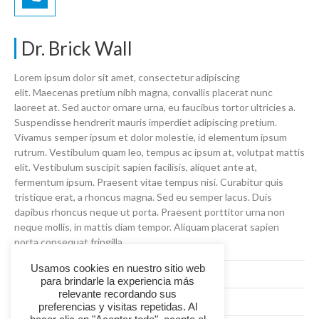
Dr. Brick Wall
Lorem ipsum dolor sit amet, consectetur adipiscing
elit. Maecenas pretium nibh magna, convallis placerat nunc
laoreet at. Sed auctor ornare urna, eu faucibus tortor ultricies a.
Suspendisse hendrerit mauris imperdiet adipiscing pretium.
Vivamus semper ipsum et dolor molestie, id elementum ipsum
rutrum. Vestibulum quam leo, tempus ac ipsum at, volutpat mattis
elit. Vestibulum suscipit sapien facilisis, aliquet ante at,
fermentum ipsum. Praesent vitae tempus nisi. Curabitur quis
tristique erat, a rhoncus magna. Sed eu semper lacus. Duis
dapibus rhoncus neque ut porta. Praesent porttitor urna non
neque mollis, in mattis diam tempor. Aliquam placerat sapien
porta consequat fringilla.
Usamos cookies en nuestro sitio web
Departments
: Addiction Recovery
para brindarle la experiencia más
relevante recordando sus
Positions
: Dermatologist
preferencias y visitas repetidas. Al