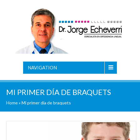
NAVIGATION
MI PRIMER DÍA DE BRAQUETS
Home
»
Mi primer día de braquets